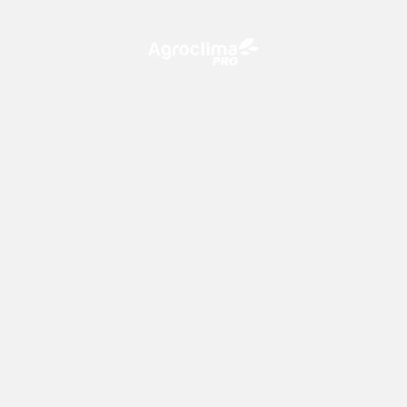
O Agroclima PRO é uma plataforma de agricultura digital,
que utiliza o conhecimento meteorológico a favor do
campo!
CONTATO
consultoria@climatempo.com.br
Siga-nos