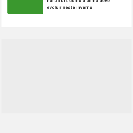
hortifruti: como o clima deve
evoluir neste inverno