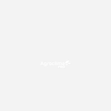
O Agroclima PRO é uma plataforma de agricultura digital,
que utiliza o conhecimento meteorológico a favor do
campo!
CONTATO