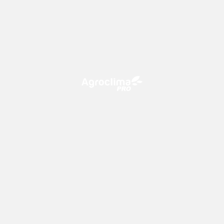
O Agroclima PRO é uma plataforma de agricultura digital,
que utiliza o conhecimento meteorológico a favor do
campo!
CONTATO
consultoria@climatempo.com.br
Siga-nos