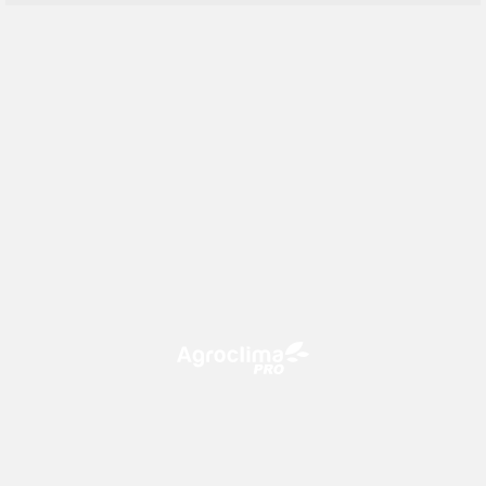
O Agroclima PRO é uma plataforma de agricultura digital,
que utiliza o conhecimento meteorológico a favor do
campo!