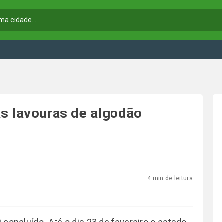
as lavouras de algodão
4 min de leitura
i concluído. Até o dia 23 de fevereiro o estado