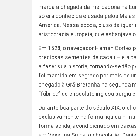
marca a chegada da mercadoria na Euro
só era conhecida e usada pelos Maias e
América. Nessa época, o uso da iguari
aristocracia europeia, que esbanjava 
Em 1528, o navegador Hernán Cortez 
preciosas sementes de cacau – e a par
a fazer sua história, tornando-se tão
foi mantida em segredo por mais de u
chegado à Grã-Bretanha na segunda me
“fábrica” de chocolate inglesa surgiu 
Durante boa parte do século XIX, o ch
exclusivamente na forma líquida – mas
forma sólida, acondicionado em caixa
em Vevei, na Suíça, o chocolatier Dani