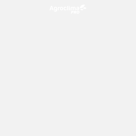
O Agroclima PRO é uma plataforma de agricultura digital,
que utiliza o conhecimento meteorológico a favor do
campo!
CONTATO
consultoria@climatempo.com.br
Siga-nos