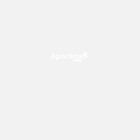
O Agroclima PRO é uma plataforma de agricultura digital,
que utiliza o conhecimento meteorológico a favor do
campo!
CONTATO
consultoria@climatempo.com.br