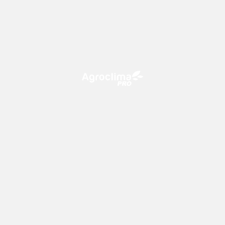
O Agroclima PRO é uma plataforma de agricultura digital,
que utiliza o conhecimento meteorológico a favor do
campo!
CONTATO
consultoria@climatempo.com.br
Siga-nos