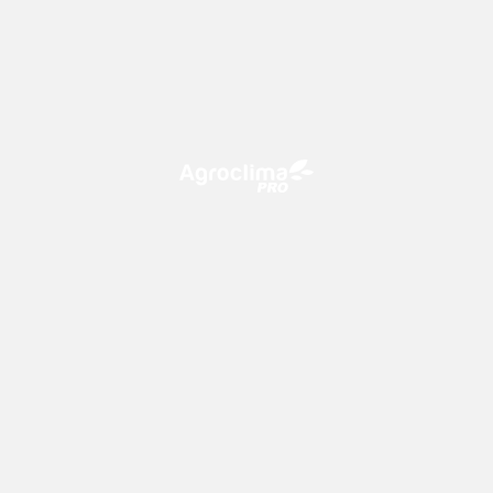
O Agroclima PRO é uma plataforma de agricultura digital,
que utiliza o conhecimento meteorológico a favor do
campo!
CONTATO
consultoria@climatempo.com.br
Siga-nos