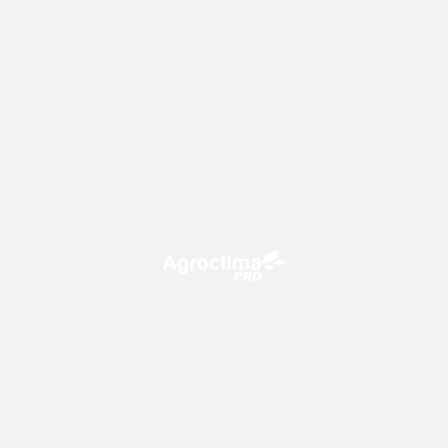
O Agroclima PRO é uma plataforma de agricultura digital,
que utiliza o conhecimento meteorológico a favor do
campo!
CONTATO