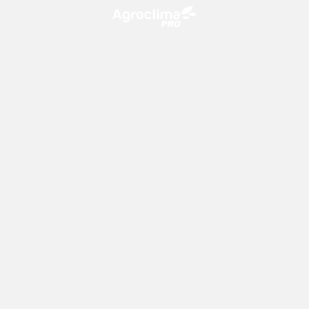
O Agroclima PRO é uma plataforma de agricultura digital,
que utiliza o conhecimento meteorológico a favor do
campo!
CONTATO
consultoria@climatempo.com.br
Siga-nos