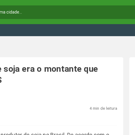
e soja era o montante que
S
4 min de leitura
produtor de soja no Brasil. De acordo com o