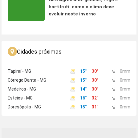
hortifruti: como o clima deve
evoluir neste inverno
Cidades próximas
Tapiraí - MG
15
°
30
°
0
mm
Córrego Danta - MG
15
°
30
°
0
mm
Medeiros - MG
14
°
30
°
0
mm
Esteios - MG
16
°
32
°
0
mm
Doresópolis - MG
15
°
31
°
0
mm