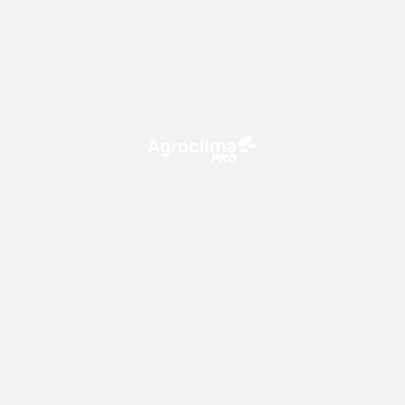
O Agroclima PRO é uma plataforma de agricultura digital,
que utiliza o conhecimento meteorológico a favor do
campo!
CONTATO
consultoria@climatempo.com.br
Siga-nos