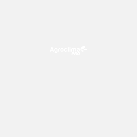
O Agroclima PRO é uma plataforma de agricultura digital,
que utiliza o conhecimento meteorológico a favor do
campo!
CONTATO
consultoria@climatempo.com.br
Siga-nos