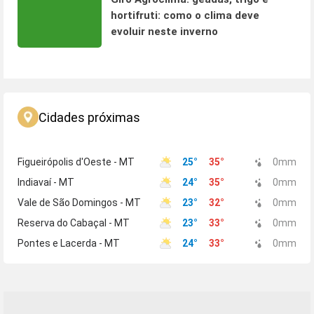
hortifruti: como o clima deve
evoluir neste inverno
Cidades próximas
Figueirópolis d'Oeste - MT
25
°
35
°
0
mm
Indiavaí - MT
24
°
35
°
0
mm
Vale de São Domingos - MT
23
°
32
°
0
mm
Reserva do Cabaçal - MT
23
°
33
°
0
mm
Pontes e Lacerda - MT
24
°
33
°
0
mm