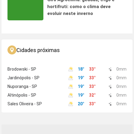
hortifruti: como o clima deve
evoluir neste inverno
Cidades próximas
Brodowski - SP
18
°
33
°
0
mm
Jardinópolis - SP
19
°
33
°
0
mm
Nuporanga - SP
19
°
33
°
0
mm
Altinópolis - SP
19
°
32
°
0
mm
Sales Oliveira - SP
20
°
33
°
0
mm