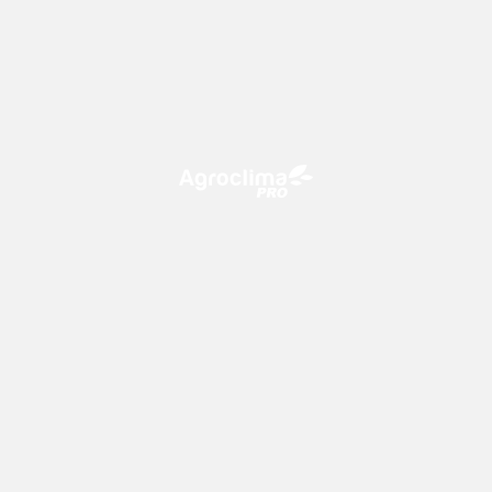
O Agroclima PRO é uma plataforma de agricultura digital,
que utiliza o conhecimento meteorológico a favor do
campo!
CONTATO
consultoria@climatempo.com.br
Siga-nos