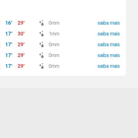
16
°
29
°
0
mm
saiba mais
17
°
30
°
1
mm
saiba mais
17
°
29
°
0
mm
saiba mais
17
°
29
°
0
mm
saiba mais
17
°
29
°
0
mm
saiba mais