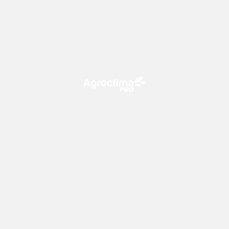
O Agroclima PRO é uma plataforma de agricultura digital,
que utiliza o conhecimento meteorológico a favor do
campo!
CONTATO
consultoria@climatempo.com.br
Siga-nos