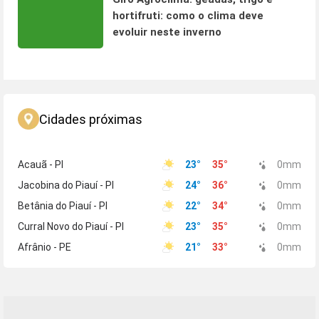
hortifruti: como o clima deve
evoluir neste inverno
Cidades próximas
Acauã - PI
23
°
35
°
0
mm
Jacobina do Piauí - PI
24
°
36
°
0
mm
Betânia do Piauí - PI
22
°
34
°
0
mm
Curral Novo do Piauí - PI
23
°
35
°
0
mm
Afrânio - PE
21
°
33
°
0
mm