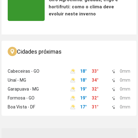
hortifruti: como o clima deve
evoluir neste inverno
Cidades próximas
Cabeceiras - GO
18
°
33
°
0
mm
Unaí - MG
18
°
34
°
0
mm
Garapuava - MG
19
°
32
°
0
mm
Formosa - GO
19
°
32
°
0
mm
Boa Vista - DF
17
°
31
°
0
mm