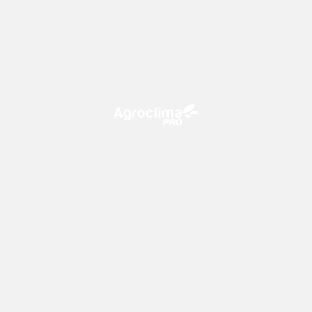
O Agroclima PRO é uma plataforma de agricultura digital,
que utiliza o conhecimento meteorológico a favor do
campo!
CONTATO
consultoria@climatempo.com.br
Siga-nos