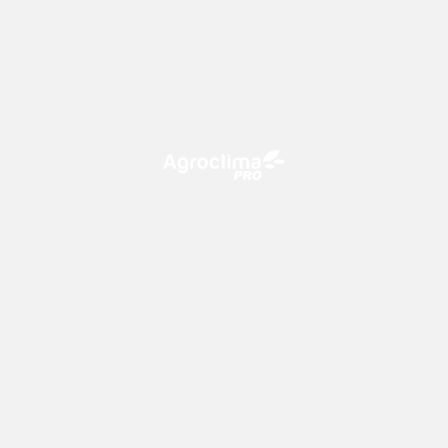
O Agroclima PRO é uma plataforma de agricultura digital,
que utiliza o conhecimento meteorológico a favor do
campo!
CONTATO
consultoria@climatempo.com.br
Siga-nos