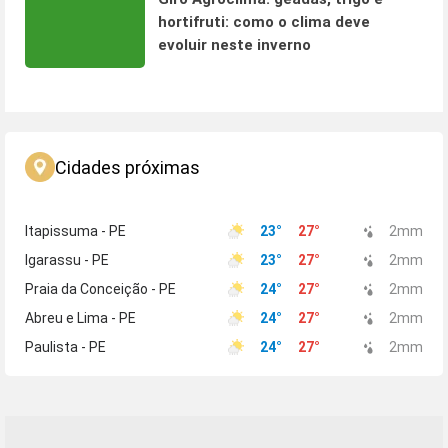
hortifruti: como o clima deve
evoluir neste inverno
Cidades próximas
Itapissuma - PE
23
°
27
°
2
mm
Igarassu - PE
23
°
27
°
2
mm
Praia da Conceição - PE
24
°
27
°
2
mm
Abreu e Lima - PE
24
°
27
°
2
mm
Paulista - PE
24
°
27
°
2
mm