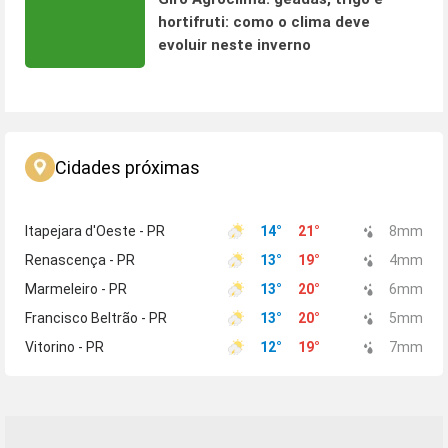
hortifruti: como o clima deve
evoluir neste inverno
Cidades próximas
Itapejara d'Oeste - PR
14
°
21
°
8
mm
Renascença - PR
13
°
19
°
4
mm
Marmeleiro - PR
13
°
20
°
6
mm
Francisco Beltrão - PR
13
°
20
°
5
mm
Vitorino - PR
12
°
19
°
7
mm