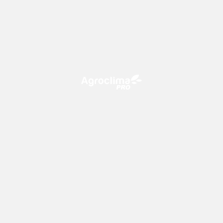
O Agroclima PRO é uma plataforma de agricultura digital,
que utiliza o conhecimento meteorológico a favor do
campo!
CONTATO
consultoria@climatempo.com.br
Siga-nos