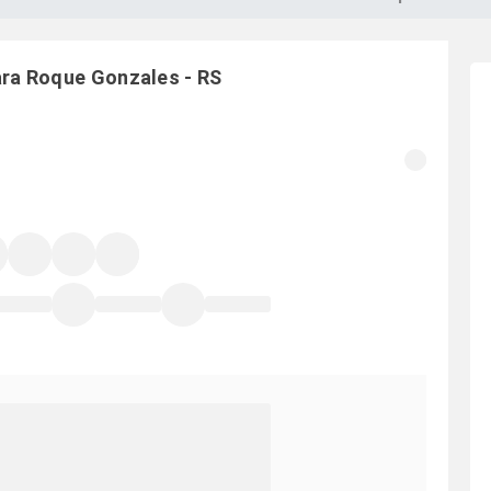
ara
Roque Gonzales
-
RS