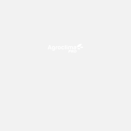
O Agroclima PRO é uma plataforma de agricultura digital,
que utiliza o conhecimento meteorológico a favor do
campo!
CONTATO
consultoria@climatempo.com.br
Siga-nos