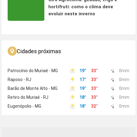
hortifruti: como o clima deve
evoluir neste inverno
Cidades próximas
Patrocínio do Muriaé - MG
19
°
33
°
0
mm
Raposo - RJ
17
°
33
°
0
mm
Barão de Monte Alto - MG
19
°
33
°
0
mm
Retiro do Muriaé - RJ
18
°
33
°
0
mm
Eugenópolis - MG
18
°
32
°
0
mm