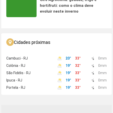
hortifruti: como o clima deve
evoluir neste inverno
Cidades próximas
Cambuci - RJ
20
°
33
°
0
mm
Colônia - RJ
19
°
32
°
0
mm
São Fidélis - RJ
19
°
33
°
0
mm
Ipuca - RJ
19
°
33
°
0
mm
Portela - RJ
19
°
33
°
0
mm