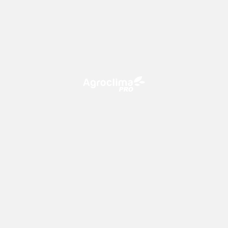
O Agroclima PRO é uma plataforma de agricultura digital,
que utiliza o conhecimento meteorológico a favor do
campo!
CONTATO
consultoria@climatempo.com.br
Siga-nos