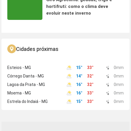
hortifruti: como o clima deve
evoluir neste inverno
Cidades próximas
Esteios - MG
15
°
33
°
0
mm
Córrego Danta - MG
14
°
32
°
0
mm
Lagoa da Prata - MG
16
°
32
°
0
mm
Moema - MG
16
°
33
°
0
mm
Estrela do Indaiá - MG
15
°
33
°
0
mm