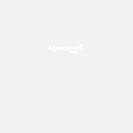
O Agroclima PRO é uma plataforma de agricultura digital,
que utiliza o conhecimento meteorológico a favor do
campo!
CONTATO
consultoria@climatempo.com.br
Siga-nos