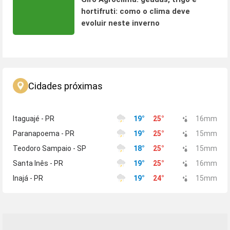
hortifruti: como o clima deve
evoluir neste inverno
Cidades próximas
Itaguajé - PR
19
°
25
°
16
mm
Paranapoema - PR
19
°
25
°
15
mm
Teodoro Sampaio - SP
18
°
25
°
15
mm
Santa Inês - PR
19
°
25
°
16
mm
Inajá - PR
19
°
24
°
15
mm