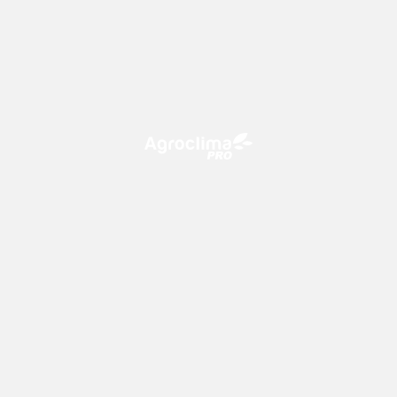
O Agroclima PRO é uma plataforma de agricultura digital,
que utiliza o conhecimento meteorológico a favor do
campo!
CONTATO
consultoria@climatempo.com.br
Siga-nos