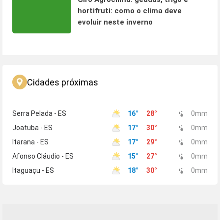
hortifruti: como o clima deve
evoluir neste inverno
Cidades próximas
Serra Pelada - ES
16
°
28
°
0
mm
Joatuba - ES
17
°
30
°
0
mm
Itarana - ES
17
°
29
°
0
mm
Afonso Cláudio - ES
15
°
27
°
0
mm
Itaguaçu - ES
18
°
30
°
0
mm