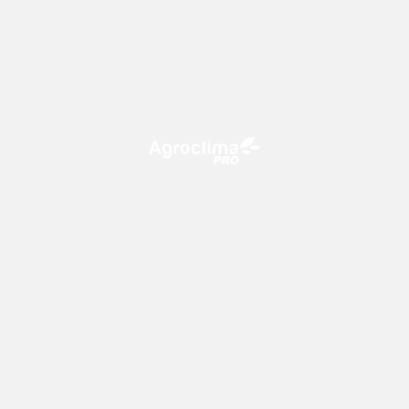
O Agroclima PRO é uma plataforma de agricultura digital,
que utiliza o conhecimento meteorológico a favor do
campo!
CONTATO
consultoria@climatempo.com.br
Siga-nos