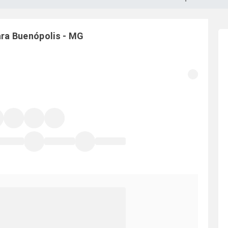
ara
Buenópolis
-
MG