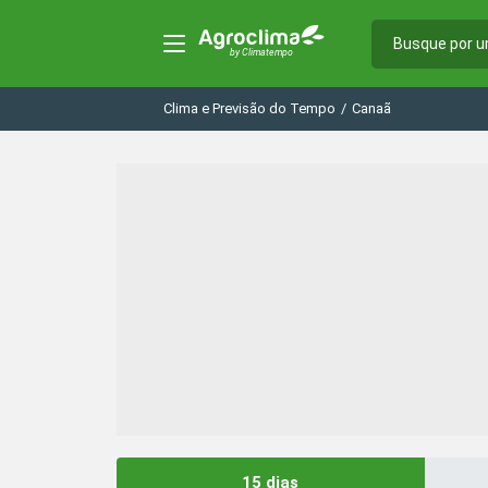
Clima e Previsão do Tempo
/
Canaã
15 dias