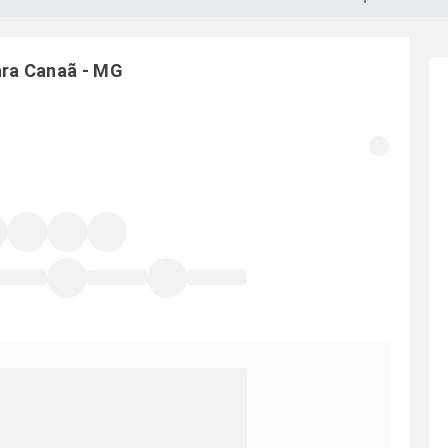
ara
Canaã
-
MG