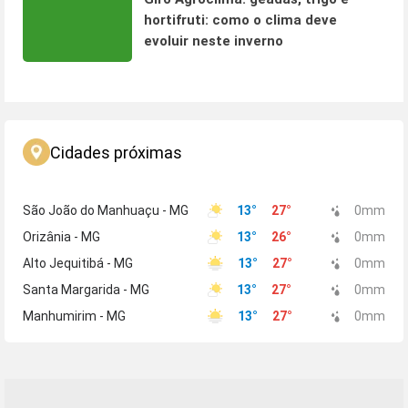
hortifruti: como o clima deve
evoluir neste inverno
Cidades próximas
São João do Manhuaçu - MG
13
°
27
°
0
mm
Orizânia - MG
13
°
26
°
0
mm
Alto Jequitibá - MG
13
°
27
°
0
mm
Santa Margarida - MG
13
°
27
°
0
mm
Manhumirim - MG
13
°
27
°
0
mm