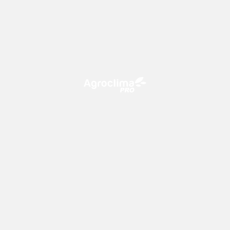
O Agroclima PRO é uma plataforma de agricultura digital,
que utiliza o conhecimento meteorológico a favor do
campo!
CONTATO
consultoria@climatempo.com.br
Siga-nos