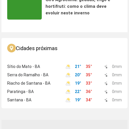
hortifruti: como o clima deve
evoluir neste inverno
Cidades próximas
Sítio do Mato - BA
21
°
35
°
0
mm
Serra do Ramalho - BA
20
°
35
°
0
mm
Riacho de Santana - BA
19
°
33
°
0
mm
Paratinga - BA
22
°
36
°
0
mm
Santana - BA
19
°
34
°
0
mm