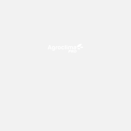
O Agroclima PRO é uma plataforma de agricultura digital,
que utiliza o conhecimento meteorológico a favor do
campo!
CONTATO
consultoria@climatempo.com.br
Siga-nos