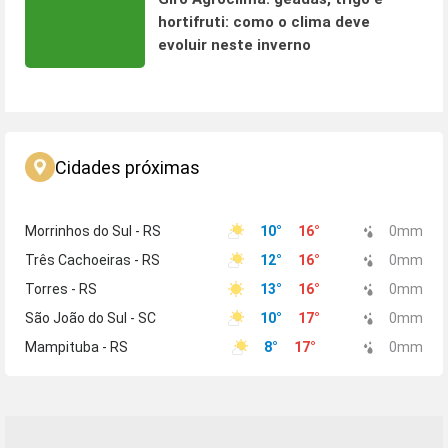
hortifruti: como o clima deve
evoluir neste inverno
Cidades próximas
Morrinhos do Sul - RS
10
°
16
°
0
mm
Três Cachoeiras - RS
12
°
16
°
0
mm
Torres - RS
13
°
16
°
0
mm
São João do Sul - SC
10
°
17
°
0
mm
Mampituba - RS
8
°
17
°
0
mm