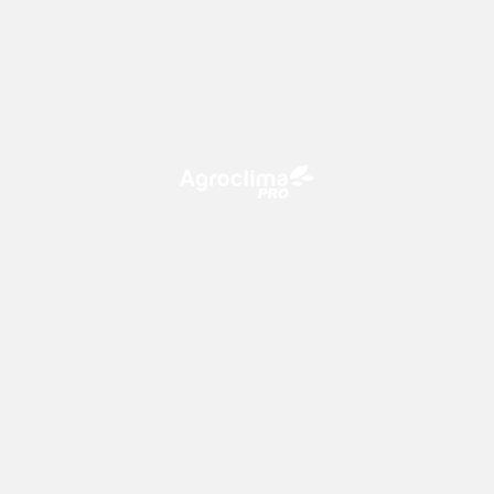
O Agroclima PRO é uma plataforma de agricultura digital,
que utiliza o conhecimento meteorológico a favor do
campo!
CONTATO
consultoria@climatempo.com.br
Siga-nos