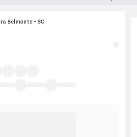
ara
Belmonte
-
SC