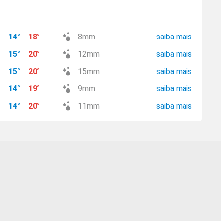
14
°
18
°
8
mm
saiba mais
15
°
20
°
12
mm
saiba mais
15
°
20
°
15
mm
saiba mais
14
°
19
°
9
mm
saiba mais
14
°
20
°
11
mm
saiba mais