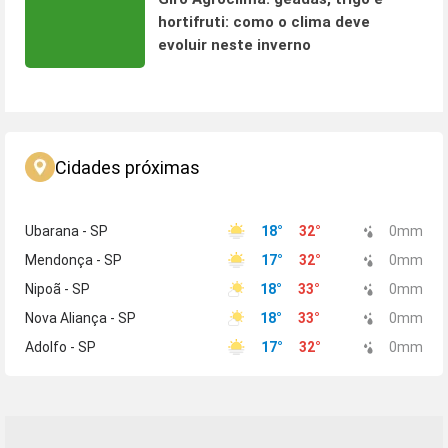
hortifruti: como o clima deve
evoluir neste inverno
Cidades próximas
Ubarana - SP
18
°
32
°
0
mm
Mendonça - SP
17
°
32
°
0
mm
Nipoã - SP
18
°
33
°
0
mm
Nova Aliança - SP
18
°
33
°
0
mm
Adolfo - SP
17
°
32
°
0
mm