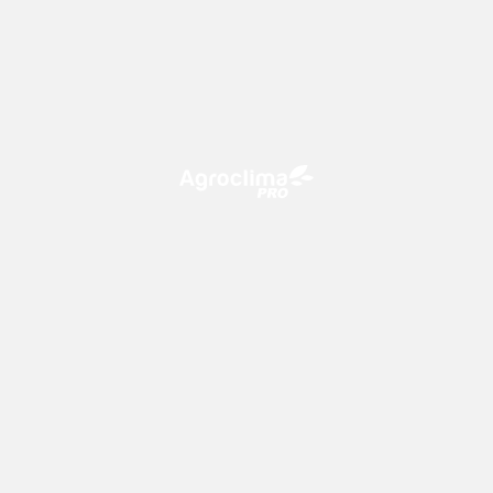
O Agroclima PRO é uma plataforma de agricultura digital,
que utiliza o conhecimento meteorológico a favor do
campo!
CONTATO
consultoria@climatempo.com.br
Siga-nos