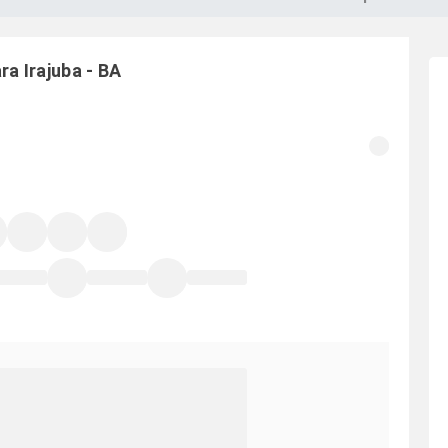
ara
Irajuba
-
BA