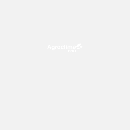
O Agroclima PRO é uma plataforma de agricultura digital,
que utiliza o conhecimento meteorológico a favor do
campo!
CONTATO
consultoria@climatempo.com.br
Siga-nos