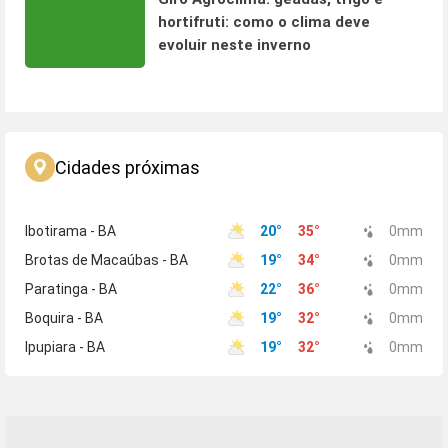
hortifruti: como o clima deve
evoluir neste inverno
Cidades próximas
Ibotirama - BA
20
°
35
°
0
mm
Brotas de Macaúbas - BA
19
°
34
°
0
mm
Paratinga - BA
22
°
36
°
0
mm
Boquira - BA
19
°
32
°
0
mm
Ipupiara - BA
19
°
32
°
0
mm