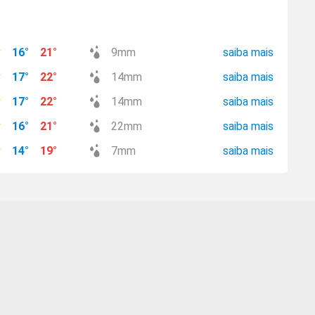
16
°
21
°
9
mm
saiba mais
17
°
22
°
14
mm
saiba mais
17
°
22
°
14
mm
saiba mais
16
°
21
°
22
mm
saiba mais
14
°
19
°
7
mm
saiba mais