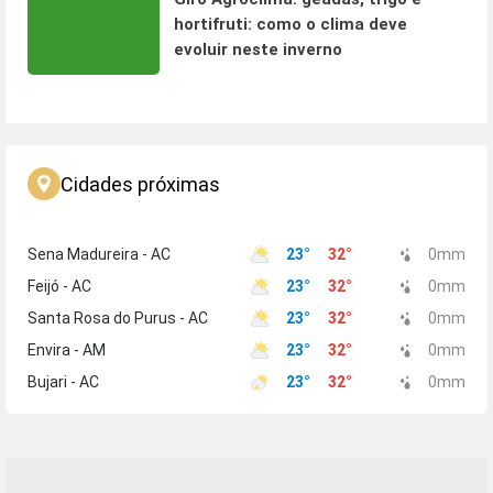
hortifruti: como o clima deve
evoluir neste inverno
Cidades próximas
Sena Madureira - AC
23
°
32
°
0
mm
Feijó - AC
23
°
32
°
0
mm
Santa Rosa do Purus - AC
23
°
32
°
0
mm
Envira - AM
23
°
32
°
0
mm
Bujari - AC
23
°
32
°
0
mm