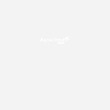
O Agroclima PRO é uma plataforma de agricultura digital,
que utiliza o conhecimento meteorológico a favor do
campo!
CONTATO
consultoria@climatempo.com.br
Siga-nos