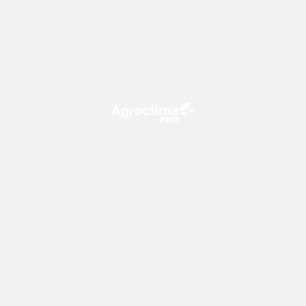
O Agroclima PRO é uma plataforma de agricultura digital,
que utiliza o conhecimento meteorológico a favor do
campo!
CONTATO
consultoria@climatempo.com.br
Siga-nos