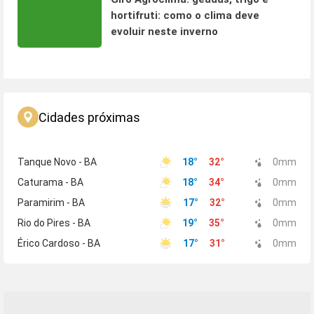
hortifruti: como o clima deve
evoluir neste inverno
Cidades próximas
Tanque Novo - BA
18
°
32
°
0
mm
Caturama - BA
18
°
34
°
0
mm
Paramirim - BA
17
°
32
°
0
mm
Rio do Pires - BA
19
°
35
°
0
mm
Érico Cardoso - BA
17
°
31
°
0
mm