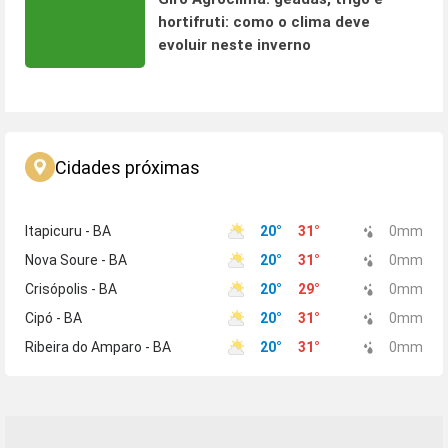
hortifruti: como o clima deve
evoluir neste inverno
Cidades próximas
Itapicuru - BA
20
°
31
°
0
mm
Nova Soure - BA
20
°
31
°
0
mm
Crisópolis - BA
20
°
29
°
0
mm
Cipó - BA
20
°
31
°
0
mm
Ribeira do Amparo - BA
20
°
31
°
0
mm