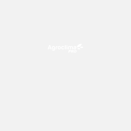
O Agroclima PRO é uma plataforma de agricultura digital,
que utiliza o conhecimento meteorológico a favor do
campo!
CONTATO
consultoria@climatempo.com.br
Siga-nos