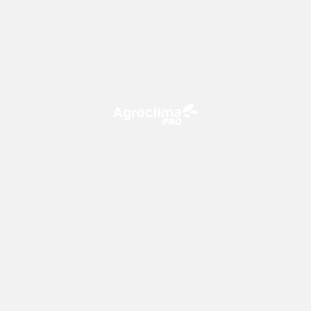
O Agroclima PRO é uma plataforma de agricultura digital,
que utiliza o conhecimento meteorológico a favor do
campo!
CONTATO
consultoria@climatempo.com.br
Siga-nos