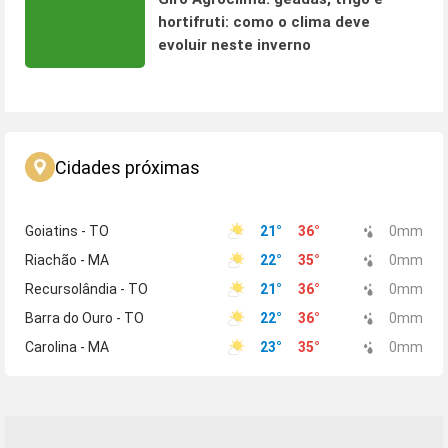
hortifruti: como o clima deve
evoluir neste inverno
Cidades próximas
Goiatins - TO
21
°
36
°
0
mm
Riachão - MA
22
°
35
°
0
mm
Recursolândia - TO
21
°
36
°
0
mm
Barra do Ouro - TO
22
°
36
°
0
mm
Carolina - MA
23
°
35
°
0
mm