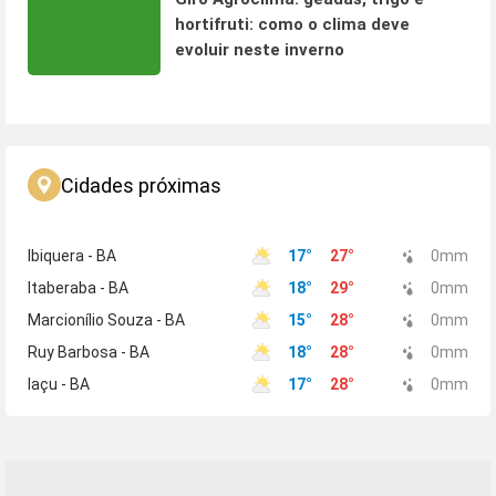
hortifruti: como o clima deve
evoluir neste inverno
Cidades próximas
Ibiquera - BA
17
°
27
°
0
mm
Itaberaba - BA
18
°
29
°
0
mm
Marcionílio Souza - BA
15
°
28
°
0
mm
Ruy Barbosa - BA
18
°
28
°
0
mm
Iaçu - BA
17
°
28
°
0
mm