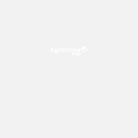
O Agroclima PRO é uma plataforma de agricultura digital,
que utiliza o conhecimento meteorológico a favor do
campo!
CONTATO
consultoria@climatempo.com.br
Siga-nos