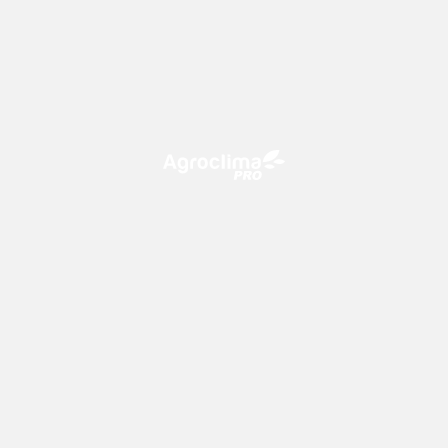
O Agroclima PRO é uma plataforma de agricultura digital,
que utiliza o conhecimento meteorológico a favor do
campo!
CONTATO
consultoria@climatempo.com.br
Siga-nos