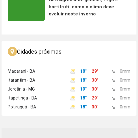
hortifruti: como o clima deve
evoluir neste inverno
Cidades próximas
Macarani - BA
18
°
29
°
0
mm
Itarantim - BA
18
°
30
°
0
mm
Jordânia - MG
19
°
30
°
0
mm
Itapetinga - BA
18
°
29
°
0
mm
Potiraguá - BA
18
°
30
°
0
mm