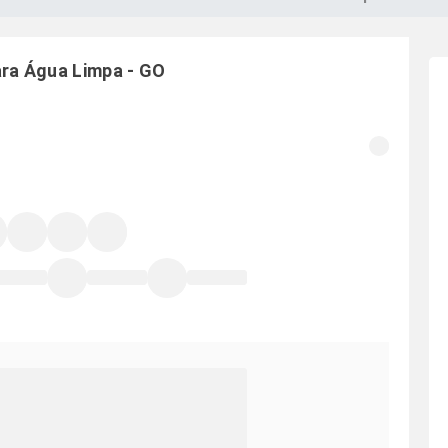
ara
Água Limpa
-
GO