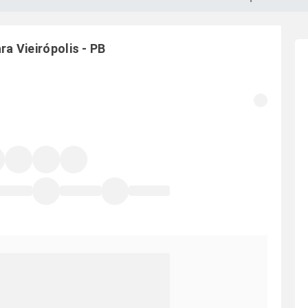
ara
Vieirópolis
-
PB