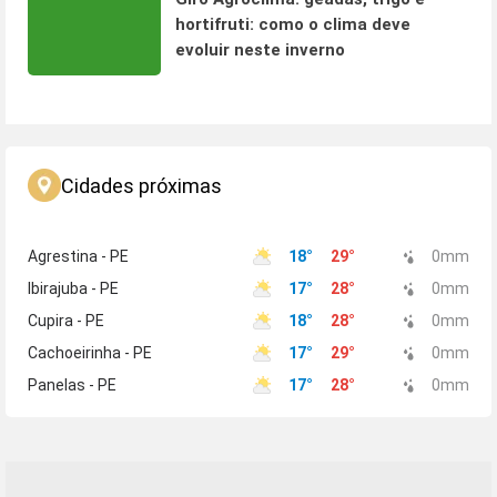
hortifruti: como o clima deve
evoluir neste inverno
Cidades próximas
Agrestina - PE
18
°
29
°
0
mm
Ibirajuba - PE
17
°
28
°
0
mm
Cupira - PE
18
°
28
°
0
mm
Cachoeirinha - PE
17
°
29
°
0
mm
Panelas - PE
17
°
28
°
0
mm