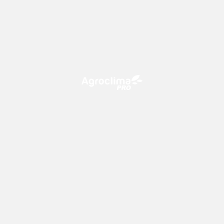
O Agroclima PRO é uma plataforma de agricultura digital,
que utiliza o conhecimento meteorológico a favor do
campo!
CONTATO
consultoria@climatempo.com.br
Siga-nos