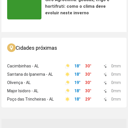
hortifruti: como o clima deve
evoluir neste inverno
Cidades próximas
Cacimbinhas - AL
18
°
30
°
0
mm
Santana do Ipanema - AL
18
°
30
°
0
mm
Olivença - AL
19
°
30
°
0
mm
Major Isidoro - AL
18
°
30
°
0
mm
Poço das Trincheiras - AL
18
°
29
°
0
mm