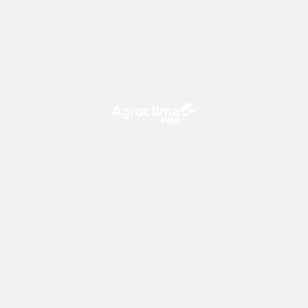
O Agroclima PRO é uma plataforma de agricultura digital,
que utiliza o conhecimento meteorológico a favor do
campo!
CONTATO
consultoria@climatempo.com.br
Siga-nos