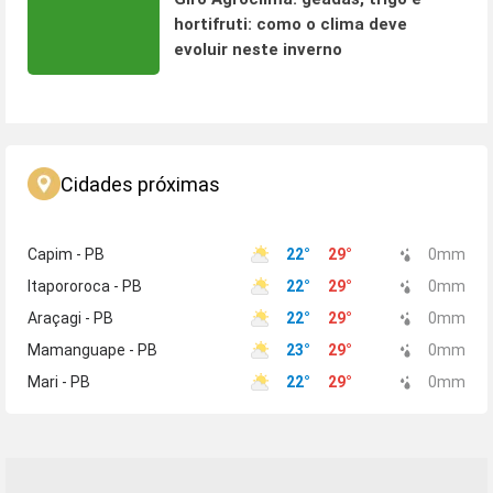
hortifruti: como o clima deve
evoluir neste inverno
Cidades próximas
Capim - PB
22
°
29
°
0
mm
Itapororoca - PB
22
°
29
°
0
mm
Araçagi - PB
22
°
29
°
0
mm
Mamanguape - PB
23
°
29
°
0
mm
Mari - PB
22
°
29
°
0
mm