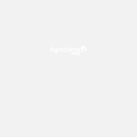
O Agroclima PRO é uma plataforma de agricultura digital,
que utiliza o conhecimento meteorológico a favor do
campo!
CONTATO
consultoria@climatempo.com.br
Siga-nos