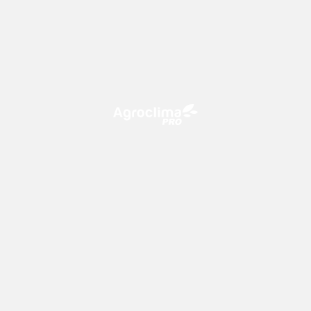
O Agroclima PRO é uma plataforma de agricultura digital,
que utiliza o conhecimento meteorológico a favor do
campo!
CONTATO
consultoria@climatempo.com.br
Siga-nos