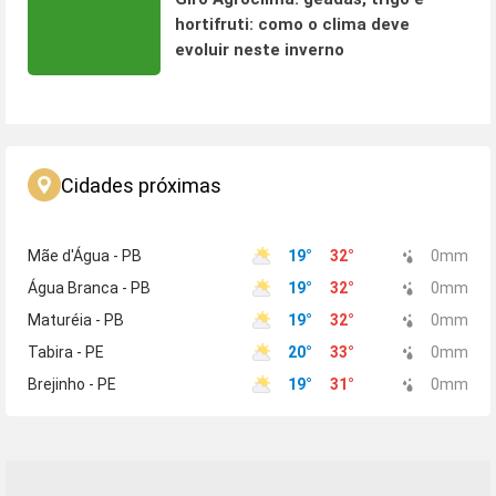
hortifruti: como o clima deve
evoluir neste inverno
Cidades próximas
Mãe d'Água - PB
19
°
32
°
0
mm
Água Branca - PB
19
°
32
°
0
mm
Maturéia - PB
19
°
32
°
0
mm
Tabira - PE
20
°
33
°
0
mm
Brejinho - PE
19
°
31
°
0
mm